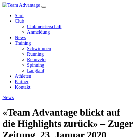
Start
Club
Clubmeisterschaft
Anmeldung
News
Training
Schwimmen
Running
Rennvelo
Spinning
Langlauf
Athleten
Partner
Kontakt
News
«Team Advantage blickt auf
die Highlights zurück» – Zuger
Zeitung, 23. Januar 2020